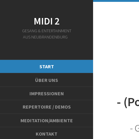
MIDI 2
GESANG & ENTERTAINMENT
AUS NEUBRANDENBURG
START
ÜBER UNS
IMPRESSIONEN
- (P
REPERTOIRE / DEMOS
MEDITATION/AMBIENTE
- 
KONTAKT