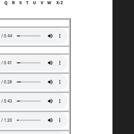
Q
R
S
T
U
V
W
X-Z