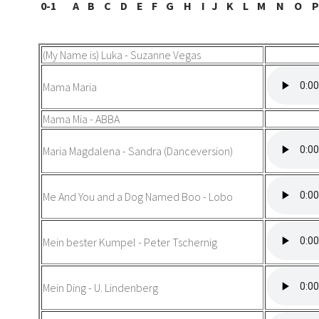
0-1
A
B
C
D
E
F
G
H
I
J
K
L
M
N
O
P
(My Name is) Luka - Suzanne Vegas
Mama Maria
Mama Mia - ABBA
Maria Magdalena - Sandra (Danceversion)
Me And You and a Dog Named Boo - Lobo
Mein bester Kumpel - Peter Tschernig
Mein Ding - U. Lindenberg